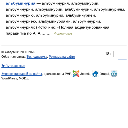
альбуминурия
— альбуминурия, альбуминурии,
альбуминурии, альбуминурий, альбуминурии, альбуминуриям,
альбуминурию, альбуминурии, альбуминурией,
альбуминуриею, альбуминуриями, альбуминурии,
альбуминуриях (Источник: «Полная акцентуированная
парадигма по А. А.… …
Формы слов
© Академик, 2000-2026
18+
Обратная связь:
Техподдержка
,
Реклама на сайте
👣 Путешествия
Экспорт словарей на сайты
, сделанные на PHP,
Joomla,
Drupal,
WordPress, MODx.