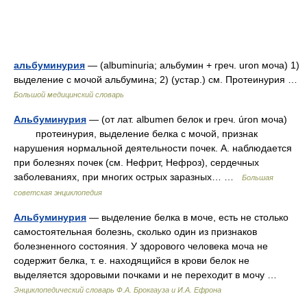
альбуминурия
— (albuminuria; альбумин + греч. uron моча) 1)
выделение с мочой альбумина; 2) (устар.) см. Протеинурия …
Большой медицинский словарь
Альбуминурия
— (от лат. albumen белок и греч. úron моча)
протеинурия, выделение белка с мочой, признак
нарушения нормальной деятельности почек. А. наблюдается
при болезнях почек (см. Нефрит, Нефроз), сердечных
заболеваниях, при многих острых заразных… …
Большая
советская энциклопедия
Альбуминурия
— выделение белка в моче, есть не столько
самостоятельная болезнь, сколько один из признаков
болезненного состояния. У здорового человека моча не
содержит белка, т. е. находящийся в крови белок не
выделяется здоровыми почками и не переходит в мочу …
Энциклопедический словарь Ф.А. Брокгауза и И.А. Ефрона