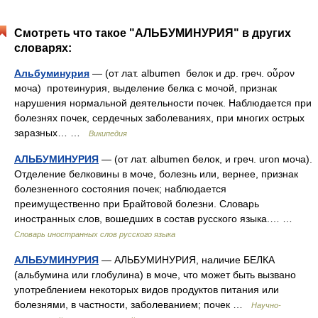
Смотреть что такое "АЛЬБУМИНУРИЯ" в других
словарях:
Альбуминурия
— (от лат. albumen белок и др. греч. οὖρον
моча) протеинурия, выделение белка с мочой, признак
нарушения нормальной деятельности почек. Наблюдается при
болезнях почек, сердечных заболеваниях, при многих острых
заразных… …
Википедия
АЛЬБУМИНУРИЯ
— (от лат. albumen белок, и греч. uron моча).
Отделение белковины в моче, болезнь или, вернее, признак
болезненного состояния почек; наблюдается
преимущественно при Брайтовой болезни. Словарь
иностранных слов, вошедших в состав русского языка.… …
Словарь иностранных слов русского языка
АЛЬБУМИНУРИЯ
— АЛЬБУМИНУРИЯ, наличие БЕЛКА
(альбумина или глобулина) в моче, что может быть вызвано
употреблением некоторых видов продуктов питания или
болезнями, в частности, заболеванием; почек …
Научно-